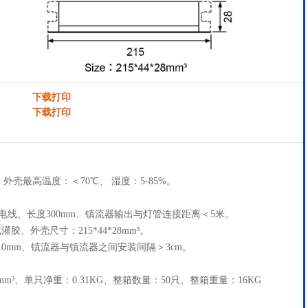
下载打印
下载打印
、外壳最高温度：＜70℃、 湿度：5-85%。
多股电线、长度300mm、镇流器输出与灯管连接距离＜5米。
、外壳尺寸：215*44*28mm³。
10mm、镇流器与镇流器之间安装间隔＞3cm。
80mm³、单只净重：0.31KG、整箱数量：50只、整箱重量：16KG