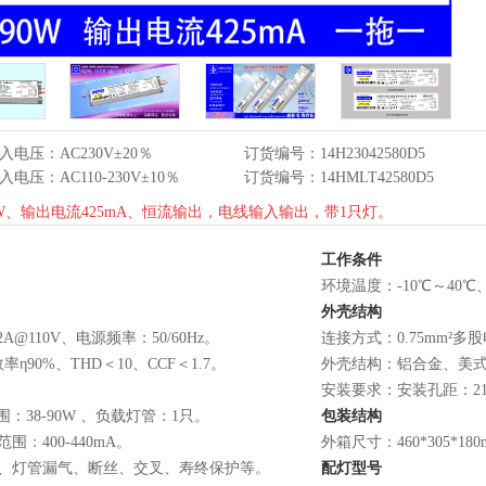
入电压：AC230V±20％
订货编号：14H23042580D5
入电压：AC110-230V±10％
订货编号：14HMLT42580D5
W、输出电流425mA、恒流输出，电线输入输出，带1只灯。
工作条件
环境温度：-10℃～40℃
外壳结构
2A@110V、电源频率：50/60Hz。
连接方式：0.75mm²
率η90%、THD＜10、CCF＜1.7。
外壳结构：铝合金、美式灌胶
安装要求：安装孔距：2
：38-90W 、负载灯管：1只。
包装结构
围：400-440mA。
外箱尺寸：460*305*1
、灯管漏气、断丝、交叉、寿终保护等。
配灯型号