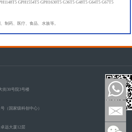
H1148T5 GPH1554T5 GPH1630T5 G36T5 G48T5 G64T5 G67T5
刷、制药、医疗、食品、水族等。
街30号院3号楼
1号（国家级科创中心）
卓远大厦12层