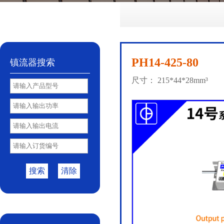
No.72
No.81
No.85
PY85B
No.85S
|
|
|
|
PH14-425-80
镇流器搜索
尺寸： 215*44*28mm³
搜索
清除