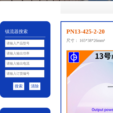
No.72
No.81
No.85
PY85B
No.85S
|
|
|
|
PN13-425-2-20
镇流器搜索
尺寸： 165*38*26mm³
搜索
清除