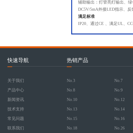
辅助输出：灯管亮灯输出、绿色
DC5V/5mA外接LED指
满足标准
IP20、通过CE 、满足UL、C
快速导航
热销产品
关于我们
No.3
No.7
产品中心
No.8
No.9
新闻资讯
No.10
No.12
技术支持
No.13
No.14
常见问题
No.15
No.16
联系我们
No.18
No.26