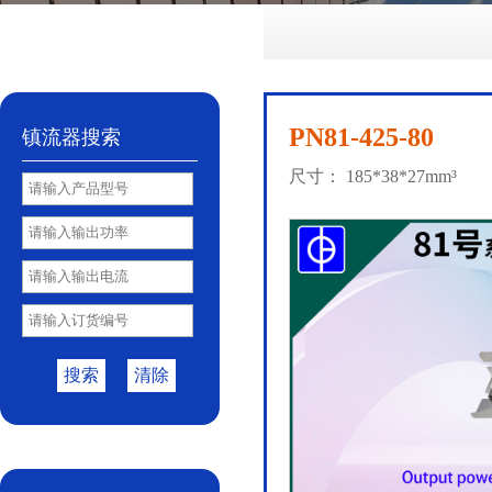
No.72
No.81
No.85
PY85B
No.85S
|
|
|
|
PN81-425-80
镇流器搜索
尺寸： 185*38*27mm³
搜索
清除