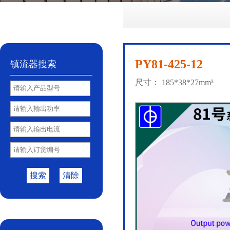
No.72
No.81
No.85
PY85B
No.85S
|
|
|
|
PY81-425-12
镇流器搜索
尺寸： 185*38*27mm³
搜索
清除