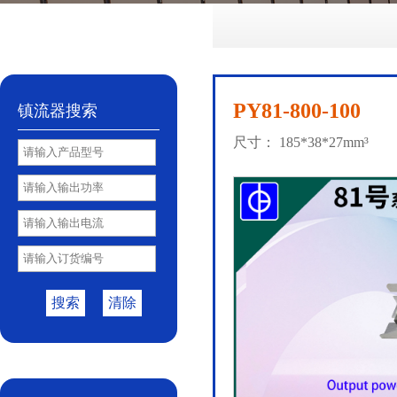
No.72
No.81
No.85
PY85B
No.85S
|
|
|
|
PY81-800-100
镇流器搜索
尺寸： 185*38*27mm³
搜索
清除