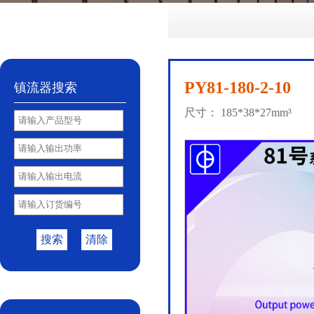
No.72
No.81
No.85
PY85B
No.85S
|
|
|
|
PY81-180-2-10
镇流器搜索
尺寸： 185*38*27mm³
搜索
清除