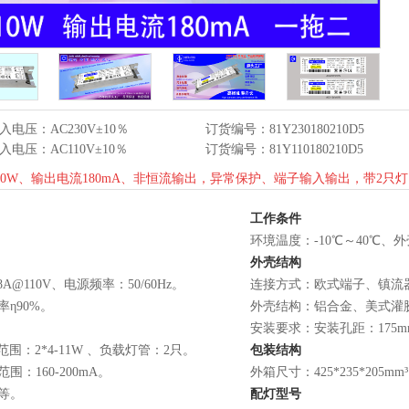
入电压：AC230V±10％
订货编号：81Y230180210D5
入电压：AC110V±10％
订货编号：81Y110180210D5
0W、输出电流180mA、非恒流输出，异常保护、端子输入输出，带2只
工作条件
环境温度：-10℃～40℃、外
外壳结构
8A@110V、电源频率：50/60Hz。
连接方式：欧式端子、镇流
率η90%。
外壳结构：铝合金、美式灌胶、外
安装要求：安装孔距：175
围：2*4-11W 、负载灯管：2只。
包装结构
围：160-200mA。
外箱尺寸：425*235*205
等。
配灯型号