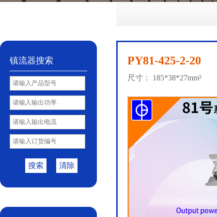
No.72
No.81
No.85
PY85B
No.85S
|
|
|
|
PY81-425-2-20
镇流器搜索
尺寸： 185*38*27mm³
搜索
清除