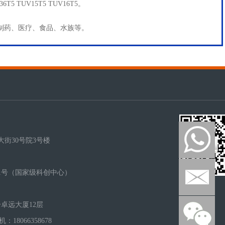
436T5 TUV15T5 TUV16T5。
制药、医疗、食品、水族等。
街30号院3号楼
1号（国家级科创中心）
卓远大厦12层
手机：18066358678