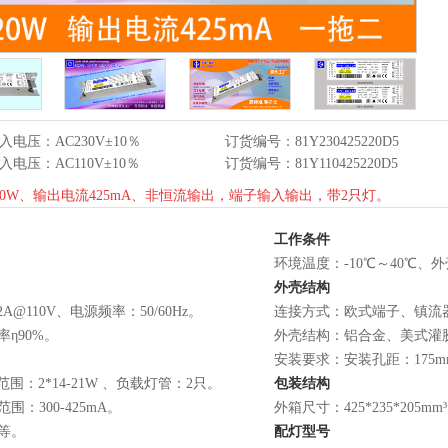
入电压：AC230V±10％
订货编号：81Y230425220D5
入电压：AC110V±10％
订货编号：81Y110425220D5
0W、输出电流425mA、非恒流输出，端子输入输出，带2只灯。
工作条件
环境温度：-10℃～40℃、外
外壳结构
2A@110V、电源频率：50/60Hz。
连接方式：欧式端子、镇流
率η90%。
外壳结构：铝合金、美式灌胶、外
安装要求：安装孔距：175
围：2*14-21W 、负载灯管：2只。
包装结构
围：300-425mA。
外箱尺寸：425*235*205
等。
配灯型号