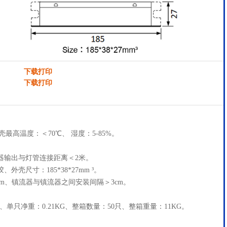
下载打印
下载打印
壳最高温度：＜70℃、 湿度：5-85%。
器输出与灯管连接距离＜2米。
壳尺寸：185*38*27mm ³。
mm、镇流器与镇流器之间安装间隔＞3cm。
mm³、单只净重：0.21KG、整箱数量：50只、整箱重量：11KG。