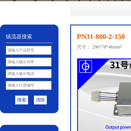
No.72
No.81
No.85
PY85B
No.85S
|
|
|
|
PN31-800-2-150
镇流器搜索
尺寸： 296*78*46mm³
搜索
清除