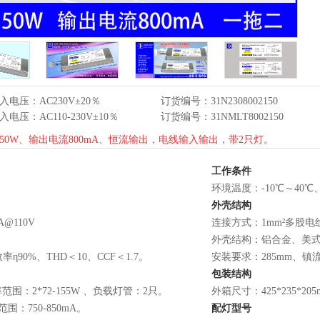
入电压：AC230V±20％
订货编号：31N2308002150
入电压：AC110-230V±10％
订货编号：31NMLT8002150
50W、输出电流800mA、恒流输出，电线输入输出，带2只灯。
工作条件
环境温度：-10℃～40℃
外壳结构
A@110V
连接方式：1mm²多股电
外壳结构：铝合金、美式灌胶
率η90%、THD＜10、CCF＜1.7。
安装要求：285mm、镇
包装结构
范围：2*72-155W 、负载灯管：2只。
外箱尺寸：425*235*2
围：750-850mA。
配灯型号