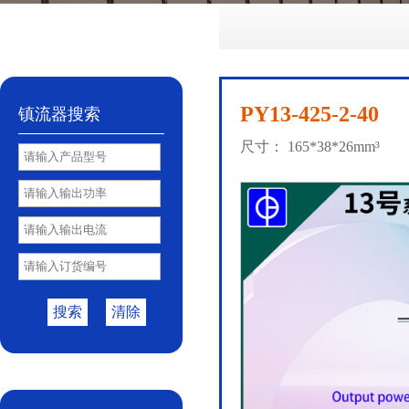
No.72
No.81
No.85
PY85B
No.85S
|
|
|
|
PY13-425-2-40
镇流器搜索
尺寸： 165*38*26mm³
搜索
清除