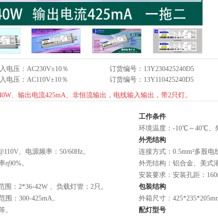
入电压：AC230V±10％
订货编号：13Y230425240D5
入电压：AC110V±10％
订货编号：13Y110425240D5
0W、输出电流425mA、非恒流输出，电线输入输出，带2只灯。
工作条件
环境温度：-10℃～40℃、
外壳结构
@110V、电源频率：50/60Hz。
连接方式：0.5mm²多股
率η90%。
外壳结构：铝合金、美式灌胶、
安装要求：安装孔距：16
围：2*36-42W 、负载灯管：2只。
包装结构
围：300-425mA。
外箱尺寸：425*235*20
等。
配灯型号