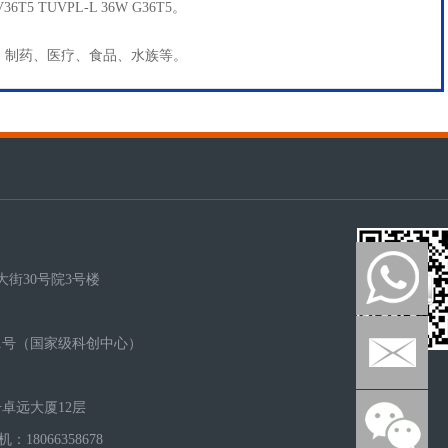
V36T5 TUVPL-L 36W G36T5。
、制药、医疗、食品、水族等。
街30号院3号楼
1号（国家级科创中心）
卓远大厦12层
手机：18066358678