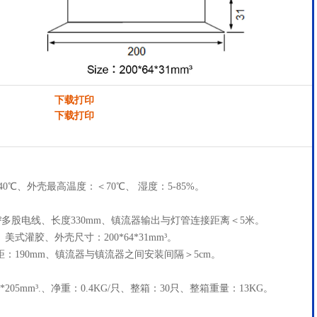
下载打印
下载打印
40℃、外壳最高温度：＜70℃、 湿度：5-85%。
mm²多股电线、长度330mm、镇流器输出与灯管连接距离＜5米。
式灌胶、外壳尺寸：200*64*31mm³。
：190mm、镇流器与镇流器之间安装间隔＞5cm。
5*205mm³.、净重：0.4KG/只、整箱：30只、整箱重量：13KG。