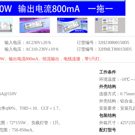
输入电压：AC230V±20％
订货编号：32H230800150D5
输入电压：AC110-230V±10％
订货编号：32HMLT800150D5
W、输出电流800mA、恒流输出，电线连接，带1只灯。
工作条件
环境温度：-10℃～
外壳结构
6A@110V
连接方式：0.75
外壳结构：铝合金、美
率η90%、THD＜10、CCF＜1.7。
安装要求：安装孔距
包装结构
围：72*155W 、负载灯管：1只。
外箱尺寸：425*23
围：750-850mA。
配灯型号