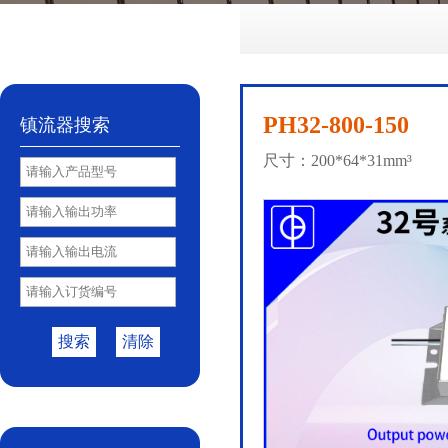
No.72
No.81
No.85
PY85B
No.85S
|
|
|
|
PH32-800-150
镇流器搜索
尺寸：200*64*31mm³
搜索
清除