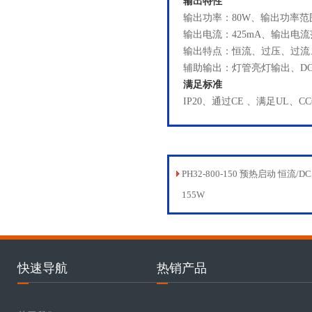
输出特性
输出功率：80W、输出功率范围
输出电流：425mA、输出电流范
输出特点：恒流、过压、过流
辅助输出：灯管亮灯输出、DC5
满足标准
IP20、通过CE 、满足UL、C
PH32-800-150 预热启动 恒流/D
155W
快速导航
热销产品