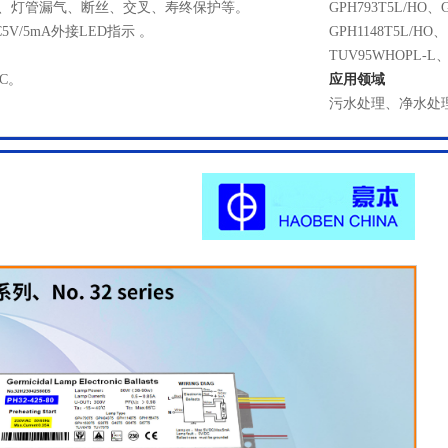
、灯管漏气、断丝、交叉、寿终保护等。
GPH793T5L/HO、G
V/5mA外接LED指示 。
GPH1148T5L/HO
TUV95WHOPL-L
CC。
应用领域
污水处理、净水处