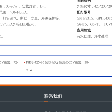
包装结构
：38-90W 、负载灯管：1只。
外箱尺寸：425*235*
围：400-440mA。
配灯型号
、灯管漏气、断丝、交叉、寿终保护等。
GPH793T5、GPH843T
V/5mA外接LED指示 。
G64T5、G67T5、TUV
应用领域
CC。
污水处理、净水处理、
C5V输出、72-
PH32-425-80 预热启动 恒流/DC5V输出、38-
90W
联系我们